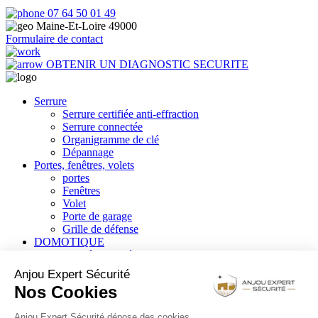
07 64 50 01 49
Maine-Et-Loire 49000
Formulaire de contact
OBTENIR UN DIAGNOSTIC SECURITE
Serrure
Serrure certifiée anti-effraction
Serrure connectée
Organigramme de clé
Dépannage
Portes, fenêtres, volets
portes
Fenêtres
Volet
Porte de garage
Grille de défense
DOMOTIQUE
Contrôle d’accès
Alarme
Anjou Expert Sécurité
Vidéo surveillance
Nos Cookies
Maison connectée
coffre-fort
Anjou Expert Sécurité dépose des cookies